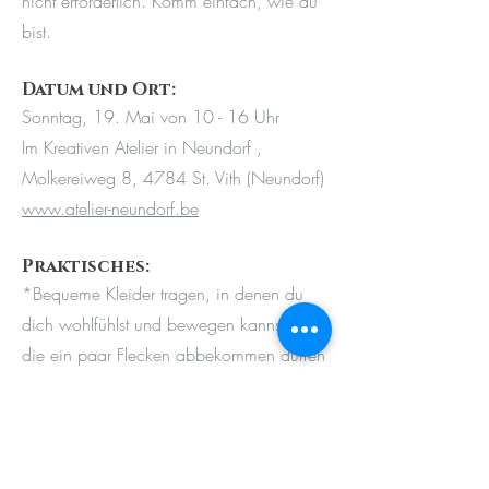
nicht erforderlich. Komm einfach, wie du
bist.
Datum und Ort:
Sonntag, 19. Mai von 10 - 16 Uhr
Im Kreativen Atelier in Neundorf ,
Molkereiweg 8, 4784 St. Vith (Neundorf)
www.atelier-neundorf.be
Praktisches:
*Bequeme Kleider tragen, in denen du
dich wohlfühlst und bewegen kannst, und
die ein paar Flecken abbekommen dürfen
(ansonsten eine Schürze mitnehmen)
*Stift und Heft zum Notieren sind
angeraten
*Mittagessen bitte selbst mitbringen