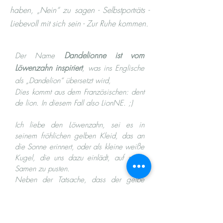
haben, „Nein“ zu sagen - Selbstporträts -
Liebevoll mit sich sein - Zur Ruhe kommen.
Dandelionne ist vom
Der Name
Löwenzahn inspiriert
,
was ins Englische
als „Dandelion“ übersetzt wird,
Dies kommt aus dem Französischen: dent
de lion. In diesem Fall also LionNE. ;)
Ich liebe den Löwenzahn, sei es in
seinem fröhlichen gelben Kleid, das an
die Sonne erinnert, oder als kleine weiße
Kugel, die uns dazu einlädt, auf seine
Samen zu pusten.
Neben der Tatsache, dass der gelbe
Löwenzahn gute Laune macht,
symbolisiert er durch seine
Hartnäckigkeit
und Lebhaftigkeit die Fähigkeit, sich den