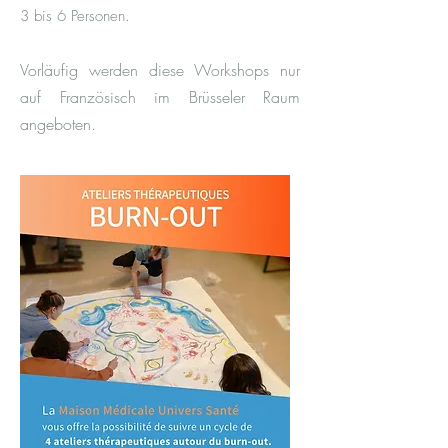
.
3 bis 6 Personen
Vorläufig werden diese Workshops nur
auf Französisch im Brüss
e
ler Raum
angeboten.