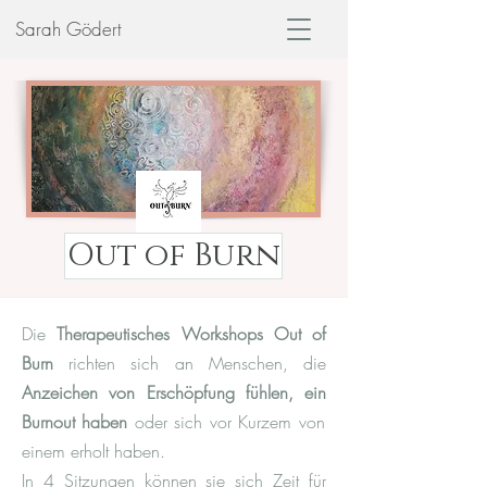
Sarah Gödert
Out of Burn
Die
Therapeutisches Workshops Out of
Burn
richten sich an Menschen, die
Anzeichen von Erschöpfung fühlen, ein
Burnout haben
oder
sich
vor K
urzem von
einem erholt haben
.
In 4 Sitzungen können sie sich Zeit für