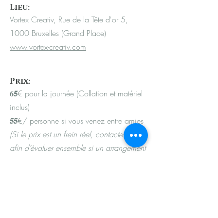
Lieu:
Vortex Creativ, Rue de la Tête d'or 5,
1000 Bruxelles (Grand Place)
www.vortex-creativ.com
Prix:
𝟔
𝟓
€ pour la journée (Collation et matériel
inclus)
𝟓𝟓
€/ personne si vous venez entre amies
(Si le prix est un frein réel, contacte-moi
afin d’évaluer ensemble si un arrangement
peut être possible.)
Paiement:
​Virement au nom de Sarah Gödert sur le
compte BE33
0637 4942 3146