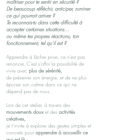
maîtriser pour te sentir en sécurité ?
De beaucoup réfléchir, anticiper, ruminer
ce qui pourrait arriver ?
Te reconnais-tu dans cette difficulté à
accepter certaines situations…
ou même tes propres réactions, ton
fonctionnement, tel qu’il est ?
Apprendre à lâcher prise, ce n’est pas
renoncer. C’est s’offrir la possibilité de
vivre avec
plus de sérénité,
de
préserver son énergie
, et de ne plus
épuiser son calme dans ce qui ne
dépend pas de nous.
Lors de cet atelier, à travers des
mouvements doux
et des
activités
créatives,
je t’invite à explorer des gestes simples et
concrets pour
apprendre à accueillir ce
qui est là
: