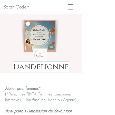
Sarah Gödert
Dandelionne
Atelier pour femmes
*
(*Personnes FINTA (Femmes, personnes
Intersexes, Non-Binaires, Trans ou Agenre)
As-tu parfois l’impression de devoir tout