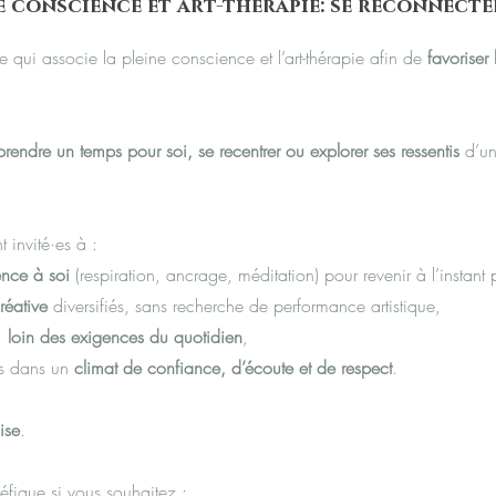
ne conscience et art-thérapie: se reconnecte
qui associe la pleine conscience et l’art-thérapie afin de
favoriser 
prendre un temps pour soi, se recentrer ou explorer ses ressentis
d’un
t invité·es à :
ence à soi
(respiration, ancrage, méditation) pour revenir à l’instant 
réative
diversifiés, sans recherche de performance artistique,
e,
loin des exigences du quotidien
,
tis dans un
climat de confiance, d’écoute et de respect
.
ise
.
néfique si vous souhaitez :