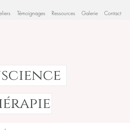
eliers
Témoignages
Ressources
Galerie
Contact
nscience
hérapie