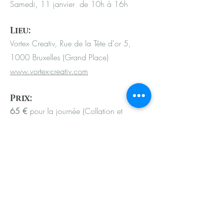
Samedi, 11 janvier de 10h à 16h
Lieu
:
Vortex Creativ, Rue de la Tête d'or 5,
1000 Bruxelles (Grand Place)
www.vortex-creativ.com
Pr
ix:
65 €
pour la journée (Collation et
matériel inclus)
55 €
/ personne si vous venez entre
amies
(Si le prix est un frein réel, contacte-moi
afin d’évaluer ensemble si un arrangement
peut être possible.)
Paiement: